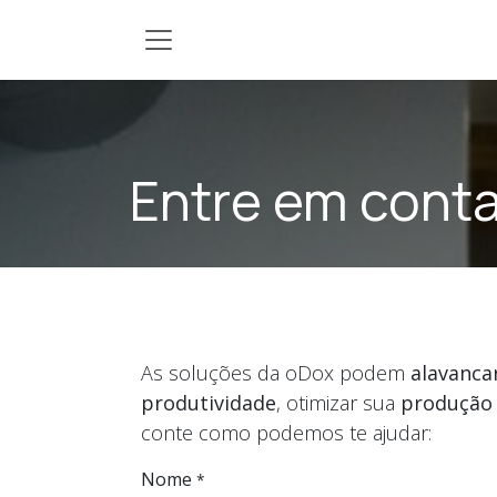
Pular para o conteúdo
Entre em cont
As soluções da oDox podem
alavanca
produtividade
, otimizar sua
produção
conte como podemos te ajudar:
Nome
*