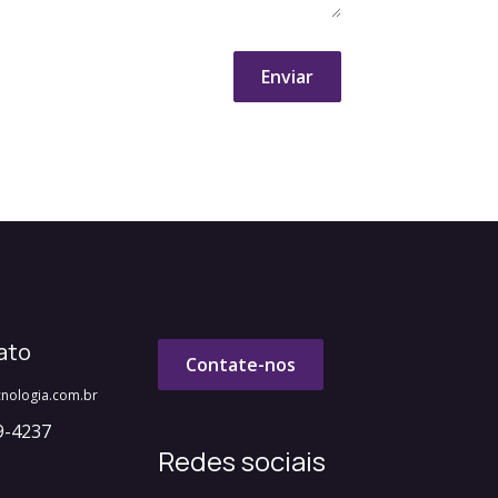
Enviar
ato
Contate-nos
nologia.com.br
9-4237​
Redes sociais